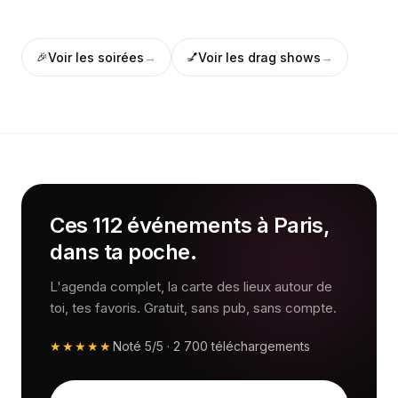
🎉
Voir les
soirées
→
💅
Voir les
drag shows
→
Ces 112 événements à Paris,
dans ta poche.
L'agenda complet, la carte des lieux autour de
toi, tes favoris. Gratuit, sans pub, sans compte.
★★★★★
Noté
5/5
·
2 700
téléchargements