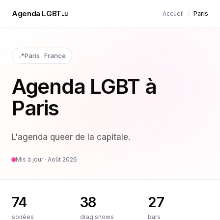
Agenda LGBT
Accueil
/
Paris
🏳️‍🌈
📍
Paris
·
France
Agenda LGBT à
Paris
L'agenda queer de la capitale
.
Mis à jour ·
Août 2026
74
38
27
soirées
drag shows
bars