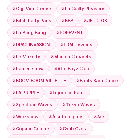
Gigi Von Dredee
La Guilty Pleasure
🎤
🎤
Bitch Party Paris
BBB
JEUDI OK
🎤
🎤
🎤
La Bang Bang
POPEVENT
🎤
🎤
DRAG INVASION
LDMT events
🎤
🎤
Le Mazette
Maison Cabarets
🎤
🎤
Ramen show
Afro Boyz Club
🎤
🎤
BOOM BOOM VILLETTE
Boots Barn Dance
🎤
🎤
LA PURPLE
Liquorice Paris
🎤
🎤
Spectrum Waves
Tokyo Waves
🎤
🎤
Workshow
À la folie paris
Aïe
🎤
🎤
🎤
Copain-Copine
Cvnti Cvnta
🎤
🎤