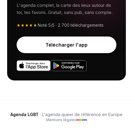
L'agenda complet, la carte des lieux autour de
toi, tes favoris. Gratuit, sans pub, sans compte.
★★★★★
Noté
5/5
·
2 700
téléchargements
Télécharger l'app
Agenda LGBT
· L'agenda queer de référence en Europe
Mentions légales