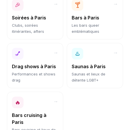
→
→
🎉
🍸
Soirées
à
Paris
Bars
à
Paris
Clubs, soirées
Les bars queer
itinérantes, afters
emblématiques
→
→
💅
♨️
Drag shows
à
Paris
Saunas
à
Paris
Performances et shows
Saunas et lieux de
drag
détente LGBT+
→
🔥
Bars cruising
à
Paris
Bars cruising et lieux de