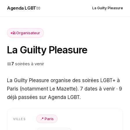
Agenda LGBT
La Guilty Pleasure
🏳️‍🌈
🎤
Organisateur
La Guilty Pleasure
📅
7
soirée
s
à venir
La Guilty Pleasure organise des soirées LGBT+ à
Paris (notamment Le Mazette). 7 dates à venir · 9
déjà passées sur Agenda LGBT.
📍
Paris
VILLES