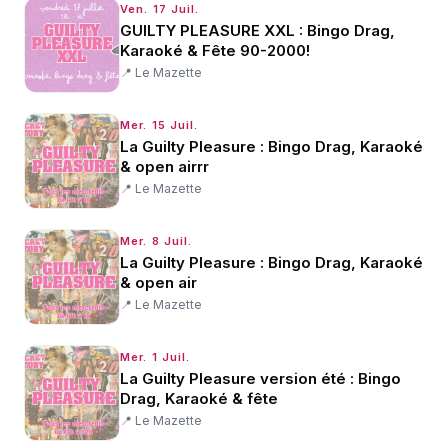
Ven. 17 Juil.
GUILTY PLEASURE XXL : Bingo Drag,
Karaoké & Fête 90-2000!
📍
Le Mazette
Mer. 15 Juil.
La Guilty Pleasure : Bingo Drag, Karaoké
& open airrr
📍
Le Mazette
Mer. 8 Juil.
La Guilty Pleasure : Bingo Drag, Karaoké
& open air
📍
Le Mazette
Mer. 1 Juil.
La Guilty Pleasure version été : Bingo
Drag, Karaoké & fête
📍
Le Mazette