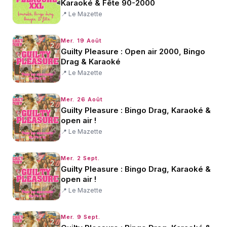
Karaoké & Fête 90-2000
📍
Le Mazette
Mer. 19 Août
Guilty Pleasure : Open air 2000, Bingo
Drag & Karaoké
📍
Le Mazette
Mer. 26 Août
Guilty Pleasure : Bingo Drag, Karaoké &
open air !
📍
Le Mazette
Mer. 2 Sept.
Guilty Pleasure : Bingo Drag, Karaoké &
open air !
📍
Le Mazette
Mer. 9 Sept.