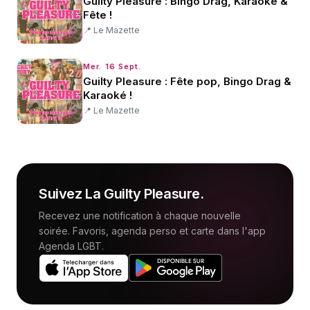
Guilty Pleasure : Bingo Drag, Karaoké &
Fête !
📍
Le Mazette
Mer. 16 Sept.
Guilty Pleasure : Fête pop, Bingo Drag &
Karaoké !
📍
Le Mazette
Suivez
La Guilty Pleasure
.
Recevez une notification à chaque nouvelle
soirée. Favoris, agenda perso et carte dans l'app
Agenda LGBT.