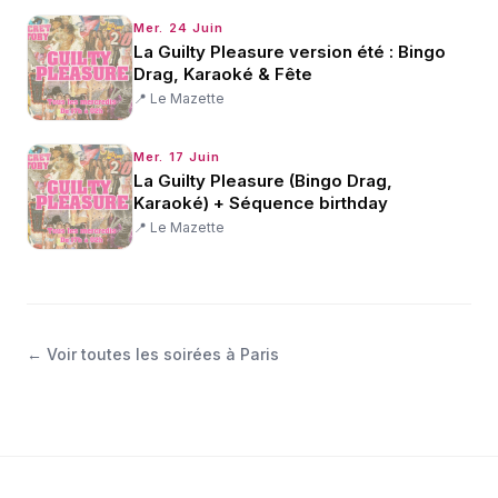
Mer. 24 Juin
La Guilty Pleasure version été : Bingo
Drag, Karaoké & Fête
📍
Le Mazette
Mer. 17 Juin
La Guilty Pleasure (Bingo Drag,
Karaoké) + Séquence birthday
📍
Le Mazette
← Voir toutes les
soirées
à
Paris