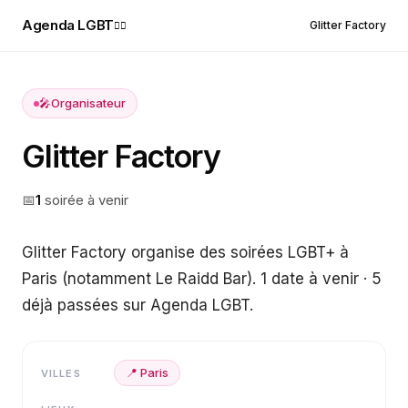
Agenda LGBT
Glitter Factory
🏳️‍🌈
🎤
Organisateur
Glitter Factory
📅
1
soirée
à venir
Glitter Factory organise des soirées LGBT+ à
Paris (notamment Le Raidd Bar). 1 date à venir · 5
déjà passées sur Agenda LGBT.
📍
Paris
VILLES