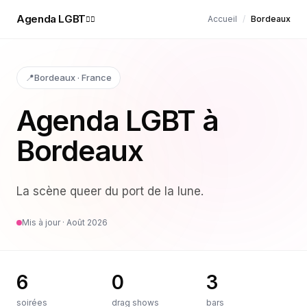
Agenda LGBT
Accueil
/
Bordeaux
🏳️‍🌈
📍
Bordeaux
·
France
Agenda LGBT à
Bordeaux
La scène queer du port de la lune
.
Mis à jour ·
Août 2026
6
0
3
soirées
drag shows
bars