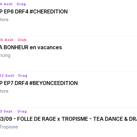
14 Août
· Drag
P EP6 DRF4 #CHEREDITION
tore
15 Août
· Club
A BONHEUR en vacances
ncing
22 Août
· Drag
P EP7 DRF4 #BEYONCEEDITION
tore
3 Sept.
· Drag
13/09 - FOLLE DE RAGE x TROPISME - TEA DANCE & DR
 Tropisme