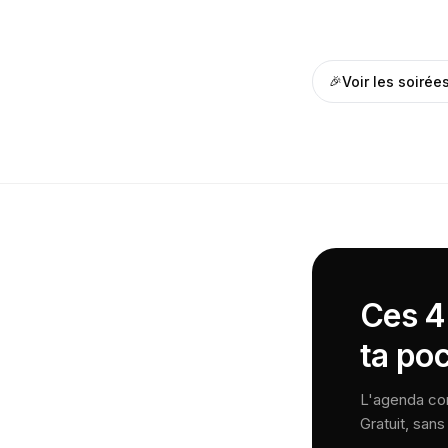
🎉
Voir les
soirée
Ces 4
ta po
L'agenda comp
Gratuit, san