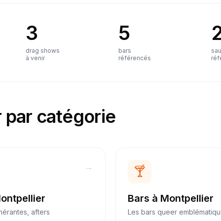
3
5
drag shows
bars
sa
à venir
référencés
réf
 par catégorie
→
🍸
ontpellier
Bars
à
Montpellier
inérantes, afters
Les bars queer emblématiq