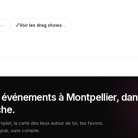
s
→
💅
Voir les
drag shows
→
 événements à Montpellier, da
che.
let, la carte des lieux autour de toi, tes favoris.
s pub, sans compte.