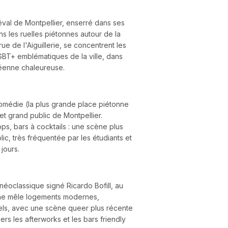
éval de Montpellier, enserré dans ses
ns les ruelles piétonnes autour de la
ue de l'Aiguillerie, se concentrent les
GBT+ emblématiques de la ville, dans
éenne chaleureuse.
Comédie (la plus grande place piétonne
t grand public de Montpellier.
s, bars à cocktails : une scène plus
lic, très fréquentée par les étudiants et
 jours.
 néoclassique signé Ricardo Bofill, au
one mêle logements modernes,
els, avec une scène queer plus récente
vers les afterworks et les bars friendly