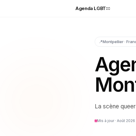
Agenda LGBT
🏳️‍🌈
📍
Montpellier
·
Fran
Age
Mont
La scène queer
Mis à jour ·
Août 2026