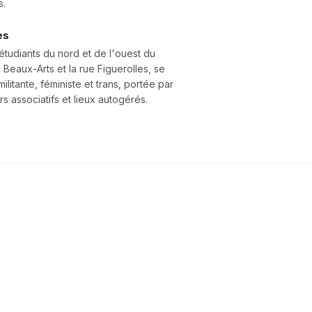
s.
es
t étudiants du nord et de l'ouest du
s Beaux-Arts et la rue Figuerolles, se
litante, féministe et trans, portée par
s associatifs et lieux autogérés.