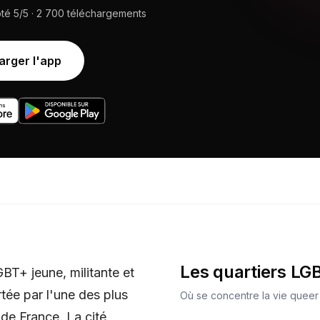
oté
5/5
·
2 700
téléchargements
arger l'app
Les quartiers LG
BT+ jeune, militante et
tée par l'une des plus
Où se concentre la vie queer d
de France. La cité