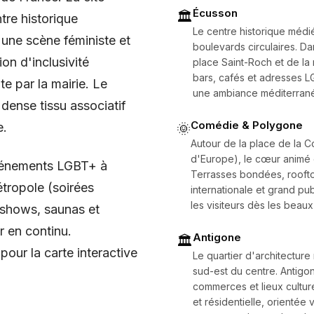
Écusson
🏛️
re historique
Le centre historique médi
 une scène féministe et
boulevards circulaires. Da
ion d'inclusivité
place Saint-Roch et de la r
bars, cafés et adresses L
e par la mairie. Le
une ambiance méditerran
dense tissu associatif
Comédie & Polygone
e.
🌞
Autour de la place de la 
d'Europe), le cœur animé e
vénements LGBT+ à
Terrasses bondées, rooftop
étropole (soirées
internationale et grand pub
les visiteurs dès les beaux
g shows, saunas et
r en continu.
Antigone
🏛️
our la carte interactive
Le quartier d'architecture
sud-est du centre. Antig
commerces et lieux cultur
et résidentielle, orientée 