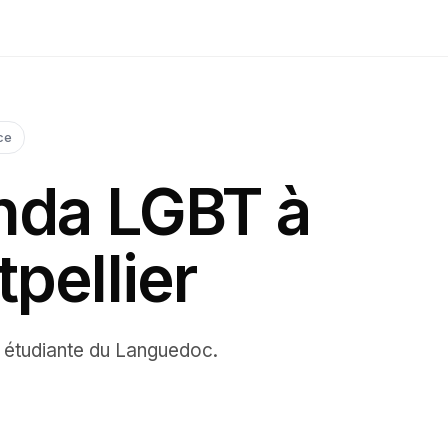
ce
nda LGBT à
pellier
 étudiante du Languedoc
.