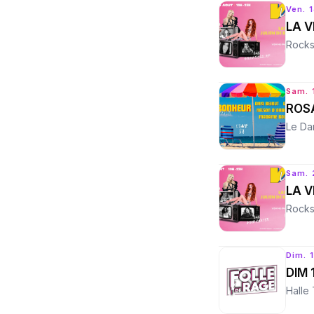
Ven. 
LA V
Rocks
Sam. 
ROS
Le Da
Sam. 
LA V
Rocks
Dim. 1
DIM 
Halle