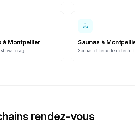
→
♨️
s
à
Montpellier
Saunas
à
Montpelli
 shows drag
Saunas et lieux de détente
chains rendez-vous