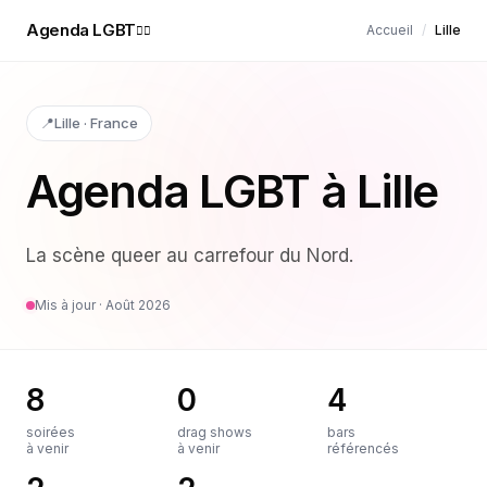
Agenda LGBT
Accueil
/
Lille
🏳️‍🌈
📍
Lille
·
France
Agenda LGBT à
Lille
La scène queer au carrefour du Nord
.
Mis à jour ·
Août 2026
8
0
4
soirées
drag shows
bars
à venir
à venir
référencés