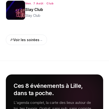
Ven. 7 Août
· Club
Slay Club
Slay Club
🎉
Voir les
soirées
→
Ces 8 événements à Lille,
dans ta poche.
L'agenda complet, la carte des lieux autour de
toi, tes favoris. Gratuit, sans pub, sans compte.