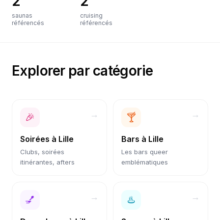
2
2
saunas
cruising
référencés
référencés
Explorer par catégorie
→
→
🎉
🍸
Soirées
à
Lille
Bars
à
Lille
Clubs, soirées
Les bars queer
itinérantes, afters
emblématiques
→
→
💅
♨️