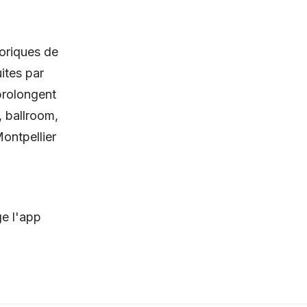
toriques de
ites par
 prolongent
, ballroom,
ontpellier
ge l'app