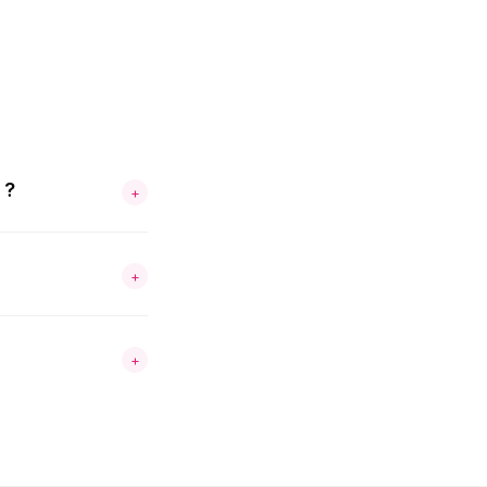
 ?
+
+
+