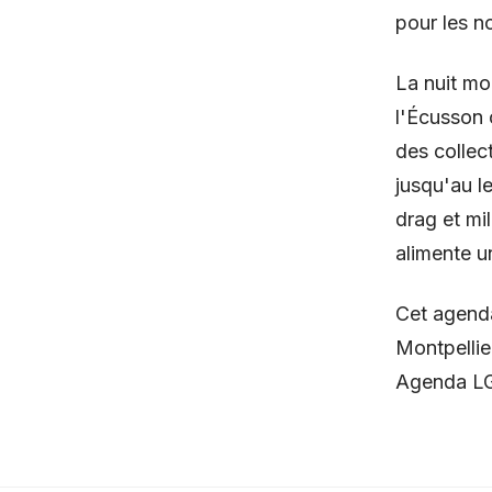
pour les n
La nuit mon
l'Écusson 
des collect
jusqu'au l
drag et mi
alimente u
Cet agenda
Montpellie
Agenda LGB