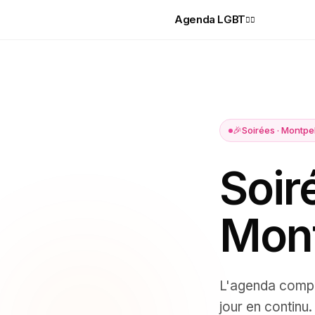
Agenda LGBT
🏳️‍🌈
🎉
Soirées
·
Montpel
Soir
Mont
L'agenda comp
jour en continu.