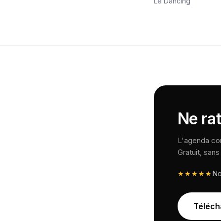
Le Dancing
Ne rat
L'agenda comp
Gratuit, san
★★★★★
N
Téléch