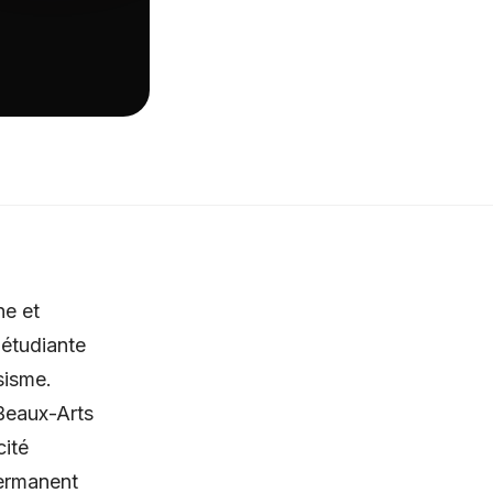
ne et
 étudiante
sisme.
 Beaux-Arts
cité
permanent