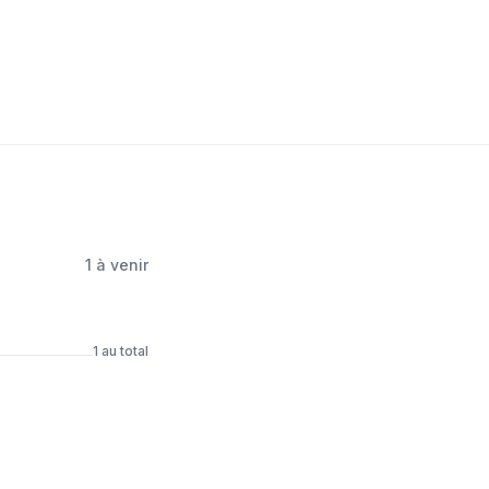
1
à venir
1
au total