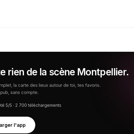
e rien de la scène Montpellier.
let, la carte des lieux autour de toi, tes favoris.
s pub, sans compte.
oté
5/5
·
2 700
téléchargements
arger l'app