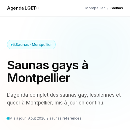
Agenda LGBT
Montpellier
/
Saunas
🏳️‍🌈
♨️
Saunas
·
Montpellier
Saunas gays à
Montpellier
L'agenda complet des
saunas
gay, lesbiennes et
queer à
Montpellier
, mis à jour en continu.
Mis à jour ·
Août 2026
·
2
saunas référencés