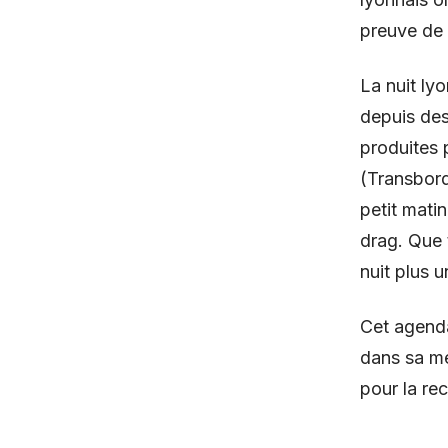
preuve de l
La nuit lyo
depuis des
produites 
(Transbord
petit mati
drag. Que 
nuit plus 
Cet agenda
dans sa mé
pour la rec