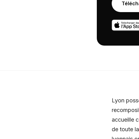
Téléch
Lyon possè
recompositi
accueille 
de toute l
lyonnais o