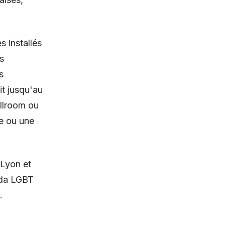
s installés
s
s
it jusqu'au
allroom ou
e ou une
 Lyon et
nda LGBT
.