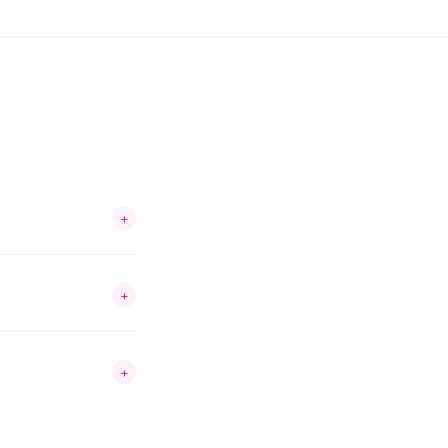
+
+
+