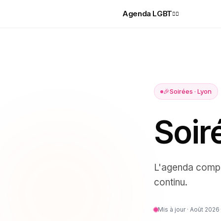
Agenda LGBT
🏳️‍🌈
🎉
Soirées
·
Lyon
Soir
L'agenda comp
continu.
Mis à jour ·
Août 2026
·