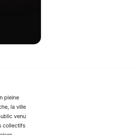
n pleine
e, la ville
public venu
 collectifs
aises,