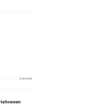
2
au total
Halloween