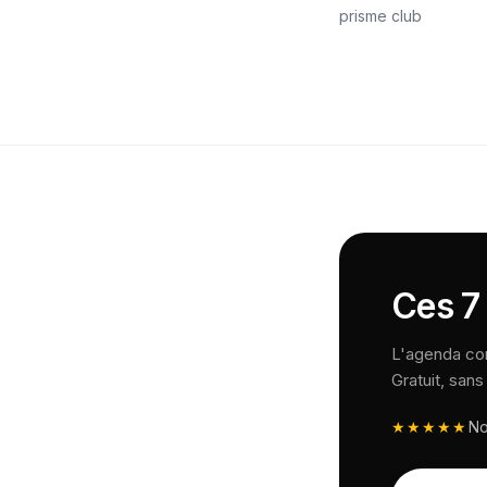
prisme club
Ces 7 
L'agenda comp
Gratuit, san
★★★★★
N