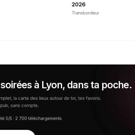
2026
Transbordeur
soirées à Lyon, dans ta poche.
let, la carte des lieux autour de toi, tes favoris.
s pub, sans compte.
oté
5/5
·
2 700
téléchargements