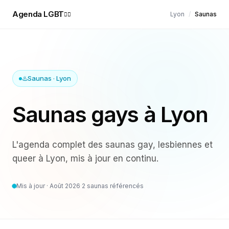
Agenda LGBT
Lyon
/
Saunas
🏳️‍🌈
♨️
Saunas
·
Lyon
Saunas gays à Lyon
L'agenda complet des
saunas
gay, lesbiennes et
queer à
Lyon
, mis à jour en continu.
Mis à jour ·
Août 2026
·
2
saunas référencés