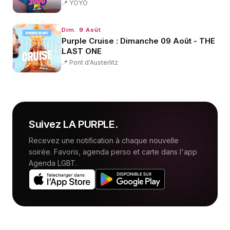
📍
YOYO
Dim. 9 Août
Purple Cruise : Dimanche 09 Août - THE
LAST ONE
📍
Pont d'Austerlitz
Suivez
LA PURPLE
.
Recevez une notification à chaque nouvelle
soirée. Favoris, agenda perso et carte dans l'app
Agenda LGBT.