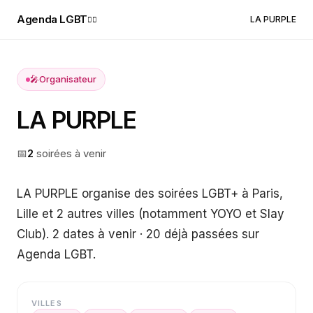
Agenda LGBT
LA PURPLE
🏳️‍🌈
🎤
Organisateur
LA PURPLE
📅
2
soirée
s
à venir
LA PURPLE organise des soirées LGBT+ à Paris,
Lille et 2 autres villes (notamment YOYO et Slay
Club). 2 dates à venir · 20 déjà passées sur
Agenda LGBT.
VILLES