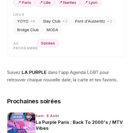
📍
Paris
📍
Lille
📍
Nantes
📍
Lyon
LIEUX
YOYO
×
6
Slay Club
×
3
Pont d'Austerlitz
×
3
Bridge Club
MODA
Soirées
AU
PROGRAMME
Suivez
LA PURPLE
dans l'app Agenda LGBT pour
retrouver chaque nouvelle date, la carte et tes favoris.
Prochaines soirées
Sam. 8 Août
La Purple Paris : Back To 2000's / MTV
Vibes