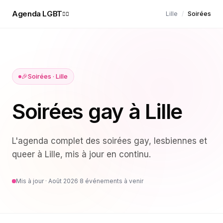
Agenda LGBT
Lille
/
Soirées
🏳️‍🌈
🎉
Soirées
·
Lille
Soirées gay à Lille
L'agenda complet des
soirées
gay, lesbiennes et
queer à
Lille
, mis à jour en continu.
Mis à jour ·
Août 2026
·
8
événements à venir