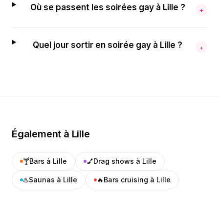
Où se passent les soirées gay à Lille ?
+
Quel jour sortir en soirée gay à Lille ?
+
Également à
Lille
🍸
Bars
à
Lille
💅
Drag shows
à
Lille
♨️
Saunas
à
Lille
🔥
Bars cruising
à
Lille