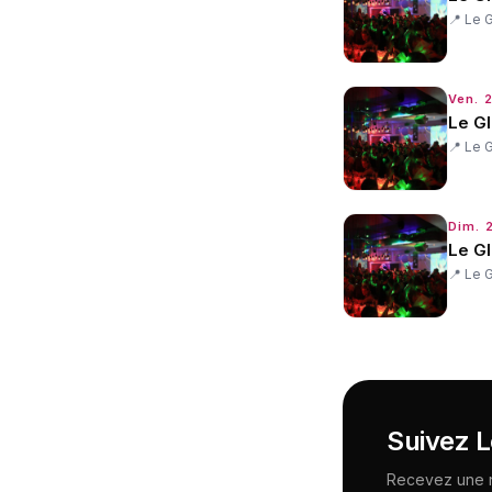
📍
Le 
Ven. 
Le G
📍
Le 
Dim. 
Le G
📍
Le 
Suivez
L
Recevez une no