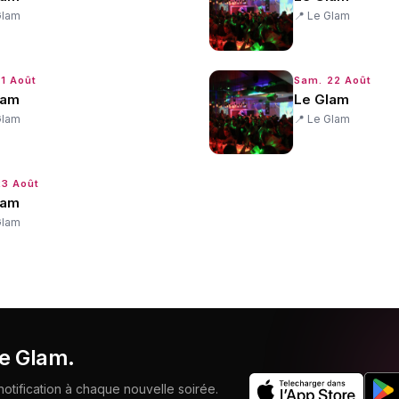
Glam
📍
Le Glam
21 Août
Sam. 22 Août
lam
Le Glam
Glam
📍
Le Glam
23 Août
lam
Glam
e Glam
.
tification à chaque nouvelle soirée.