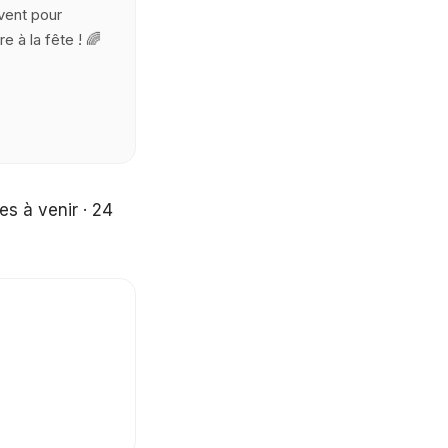
vent pour
re à la fête ! 🌈
s à venir · 24