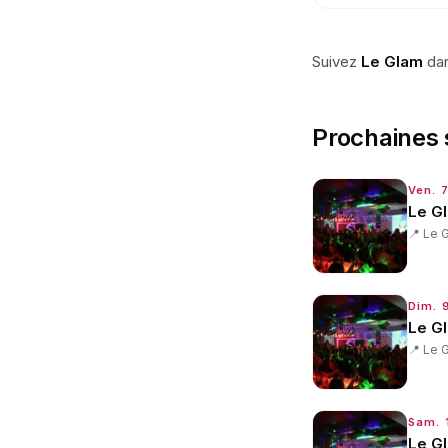
Suivez
Le Glam
dan
Prochaines 
Ven. 
Le G
📍
Le 
Dim. 
Le G
📍
Le 
Sam. 
Le G