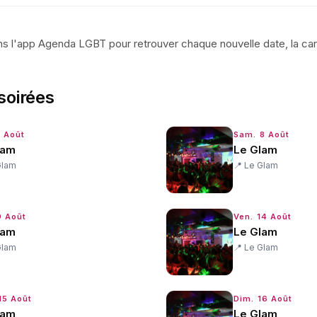
s l'app Agenda LGBT pour retrouver chaque nouvelle date, la cart
soirées
7 Août
Sam. 8 Août
lam
Le Glam
Glam
📍
Le Glam
9 Août
Ven. 14 Août
lam
Le Glam
Glam
📍
Le Glam
15 Août
Dim. 16 Août
lam
Le Glam