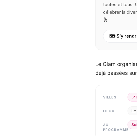
toutes et tous. 
célébrer la diver
🕺
🗺️ S'y rend
Le Glam organise
déjà passées su
📍
VILLES
Le
LIEUX
So
AU
PROGRAMME