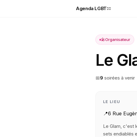
Agenda LGBT
🏳️‍🌈
🎤
Organisateur
Le G
📅
9
soirée
s
à venir
LE LIEU
📍
6 Rue Eugèn
Le Glam, c'est l
sets endiablés e