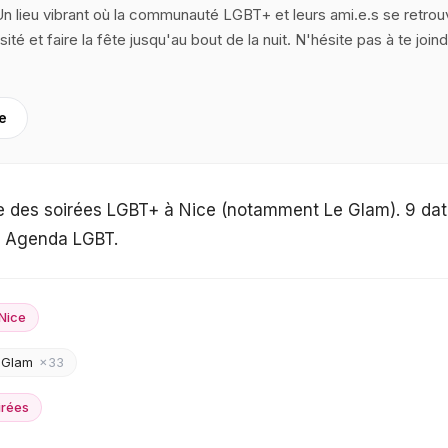
Un lieu vibrant où la communauté LGBT+ et leurs ami.e.s se retrou
sité et faire la fête jusqu'au bout de la nuit. N'hésite pas à te joind
re
 des soirées LGBT+ à Nice (notamment Le Glam). 9 date
r Agenda LGBT.
Nice
 Glam
×
33
irées