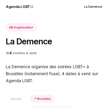
Agenda LGBT
La Demence
🏳️‍🌈
🎤
Organisateur
La Demence
📅
4
soirée
s
à venir
La Demence organise des soirées LGBT+ à
Bruxelles (notamment Fuse). 4 dates à venir sur
Agenda LGBT.
📍
Bruxelles
VILLES