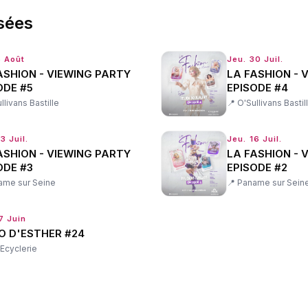
sées
6 Août
Jeu. 30 Juil.
ASHION - VIEWING PARTY
LA FASHION - 
ODE #5
EPISODE #4
llivans Bastille
📍
O'Sullivans Bastil
3 Juil.
Jeu. 16 Juil.
ASHION - VIEWING PARTY
LA FASHION - 
ODE #3
EPISODE #2
ame sur Seine
📍
Paname sur Sein
7 Juin
O D'ESTHER #24
Ecyclerie