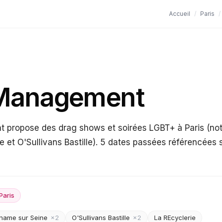
Accueil
/
Paris
/
Management
propose des drag shows et soirées LGBT+ à Paris (n
 et O'Sullivans Bastille). 5 dates passées référencées
Paris
name sur Seine
×
2
O'Sullivans Bastille
×
2
La REcyclerie