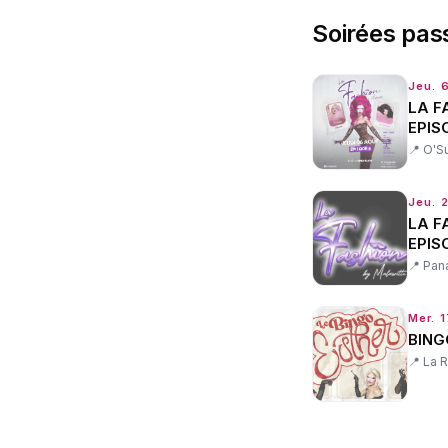
Soirées pas
Jeu. 
LA F
EPIS
📍
O'Su
Jeu. 2
LA F
EPIS
📍
Pan
Mer. 1
BING
📍
La R