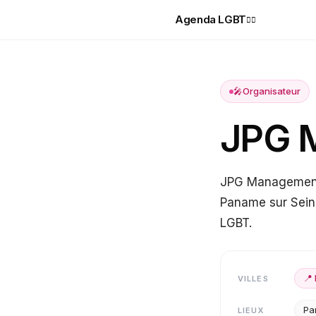
Agenda LGBT
🏳️‍🌈
🎤
Organisateur
JPG 
JPG Management 
Paname sur Seine
LGBT.
📍
VILLES
Pa
LIEUX