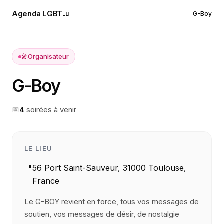
Agenda LGBT
G-Boy
🏳️‍🌈
🎤
Organisateur
G-Boy
📅
4
soirée
s
à venir
LE LIEU
📍
56 Port Saint-Sauveur, 31000 Toulouse,
France
Le G-BOY revient en force, tous vos messages de
soutien, vos messages de désir, de nostalgie