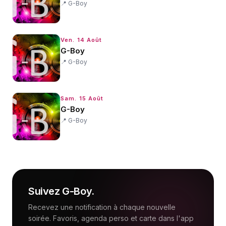
📍
G-Boy
Ven. 14 Août
G-Boy
📍
G-Boy
Sam. 15 Août
G-Boy
📍
G-Boy
Suivez
G-Boy
.
Recevez une notification à chaque nouvelle
soirée. Favoris, agenda perso et carte dans l'app