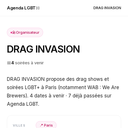
Agenda LGBT
DRAG INVASION
🏳️‍🌈
🎤
Organisateur
DRAG INVASION
📅
4
soirée
s
à venir
DRAG INVASION propose des drag shows et
soirées LGBT+ à Paris (notamment WAB : We Are
Brewers). 4 dates à venir · 7 déjà passées sur
Agenda LGBT.
📍
Paris
VILLES