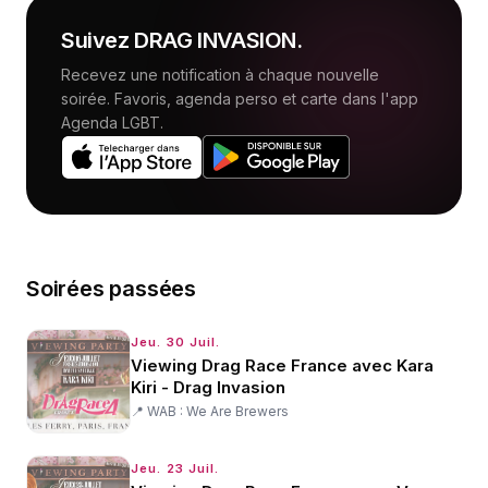
Suivez
DRAG INVASION
.
Recevez une notification à chaque nouvelle
soirée. Favoris, agenda perso et carte dans l'app
Agenda LGBT.
Soirées passées
Jeu. 30 Juil.
Viewing Drag Race France avec Kara
Kiri - Drag Invasion
📍
WAB : We Are Brewers
Jeu. 23 Juil.