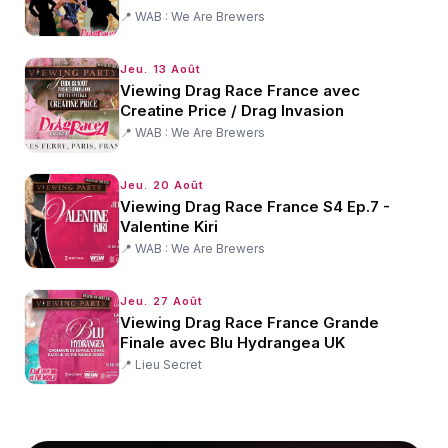
📍
WAB : We Are Brewers
Jeu. 13 Août
Viewing Drag Race France avec
Creatine Price / Drag Invasion
📍
WAB : We Are Brewers
Jeu. 20 Août
Viewing Drag Race France S4 Ep.7 -
Valentine Kiri
📍
WAB : We Are Brewers
Jeu. 27 Août
Viewing Drag Race France Grande
Finale avec Blu Hydrangea UK
📍
Lieu Secret