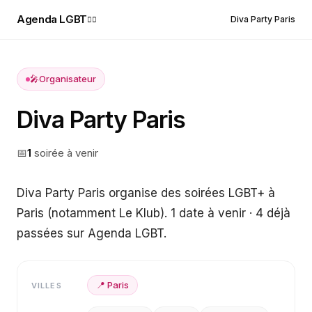
Agenda LGBT
Diva Party Paris
🏳️‍🌈
🎤
Organisateur
Diva Party Paris
📅
1
soirée
à venir
Diva Party Paris organise des soirées LGBT+ à
Paris (notamment Le Klub). 1 date à venir · 4 déjà
passées sur Agenda LGBT.
📍
Paris
VILLES