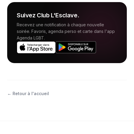
Suivez
Club L'Esclave
.
Recevez une notification à chaque nouvelle
soirée. Favoris, agenda perso et carte dans l'app
Agenda LGBT.
← Retour à l'accueil