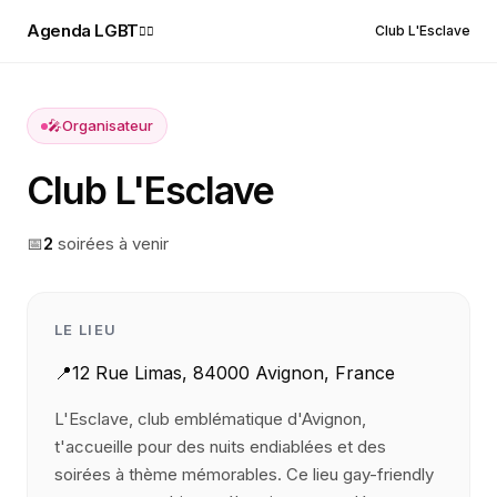
Agenda LGBT
Club L'Esclave
🏳️‍🌈
🎤
Organisateur
Club L'Esclave
📅
2
soirée
s
à venir
LE LIEU
📍
12 Rue Limas, 84000 Avignon, France
L'Esclave, club emblématique d'Avignon,
t'accueille pour des nuits endiablées et des
soirées à thème mémorables. Ce lieu gay-friendly