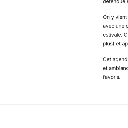
détendue e
On y vient
avec une cl
estivale. 
plus) et a
Cet agenda
et ambianc
favoris.