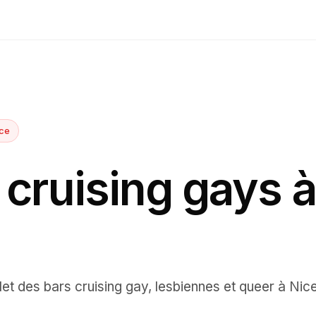
ce
 cruising gays à
let des
bars cruising
gay, lesbiennes et queer à
Nic