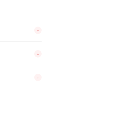
+
+
?
+