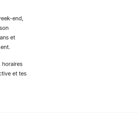
 week-end,
ison
 ans et
ment.
 horaires
tive et tes