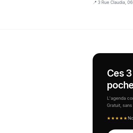
📍
3 Rue Claudia, 0
Ces 3 
poche
L'agenda comp
Gratuit, san
★★★★★
N