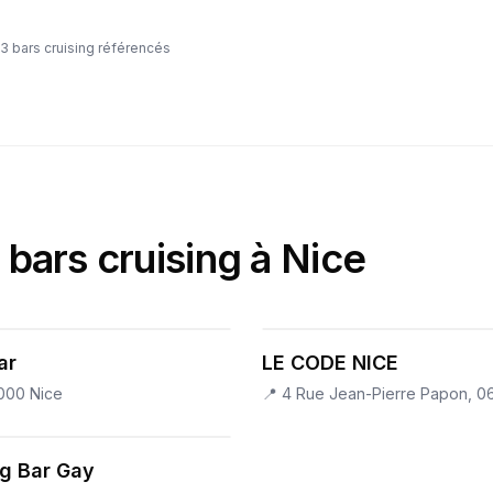
3
bars cruising référencés
 bars cruising à Nice
ar
LE CODE NICE
000 Nice
📍
4 Rue Jean-Pierre Papon, 0
g Bar Gay