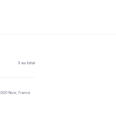
3
au total
6300 Nice, France