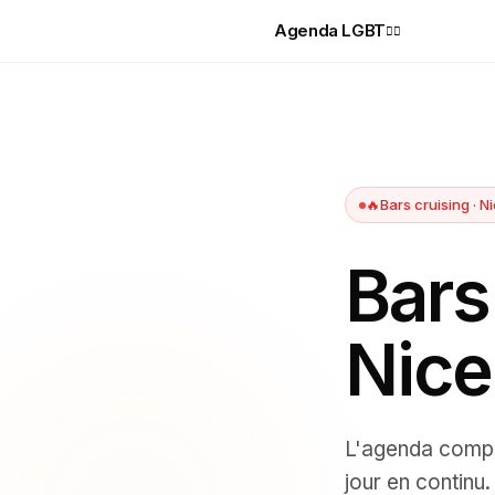
Agenda LGBT
🏳️‍🌈
🔥
Bars cruising
·
Ni
Bars
Nice
L'agenda comp
jour en continu.