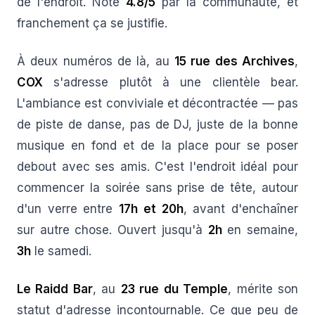
de l'endroit. Noté
4.8/5
par la communauté, et
franchement ça se justifie.
À deux numéros de là, au
15 rue des Archives
,
COX
s'adresse plutôt à une clientèle bear.
L'ambiance est conviviale et décontractée — pas
de piste de danse, pas de DJ, juste de la bonne
musique en fond et de la place pour se poser
debout avec ses amis. C'est l'endroit idéal pour
commencer la soirée sans prise de tête, autour
d'un verre entre
17h et 20h
, avant d'enchaîner
sur autre chose. Ouvert jusqu'à
2h
en semaine,
3h
le samedi.
Le Raidd Bar
, au
23 rue du Temple
, mérite son
statut d'adresse incontournable. Ce que peu de