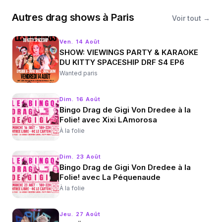
Autres
drag shows
à
Paris
Voir tout →
Ven. 14 Août
SHOW: VIEWINGS PARTY & KARAOKE
DU KITTY SPACESHIP DRF S4 EP6
Wanted paris
Dim. 16 Août
Bingo Drag de Gigi Von Dredee à la
Folie! avec Xixi LAmorosa
À la folie
Dim. 23 Août
Bingo Drag de Gigi Von Dredee à la
Folie! avec La Péquenaude
À la folie
Jeu. 27 Août