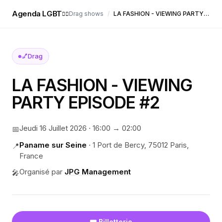
Agenda LGBT
Drag shows
/
LA FASHION - VIEWING PARTY EPISODE #2
🏳️‍🌈
💅
Drag
LA FASHION - VIEWING
PARTY EPISODE #2
Jeudi 16 Juillet 2026
·
16:00
→ 02:00
📅
Paname sur Seine
·
1 Port de Bercy, 75012 Paris,
📍
France
Organisé par
JPG Management
🎤
🎟️ Billetterie