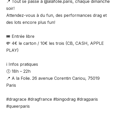
📍 Tout se passe à @alafolie.paris, chaque dimanche
soir!
Attendez-vous à du fun, des performances drag et
des lots encore plus fun!
🎟️ Entrée libre
💸 4€ le carton / 10€ les trois (CB, CASH, APPLE
PLAY)
ℹ️ Infos pratiques
🕕 18h – 22h
📍 A la Folie. 26 avenue Corentin Cariou, 75019
Paris
#dragrace #dragfrance #bingodrag #dragparis
#queerparis