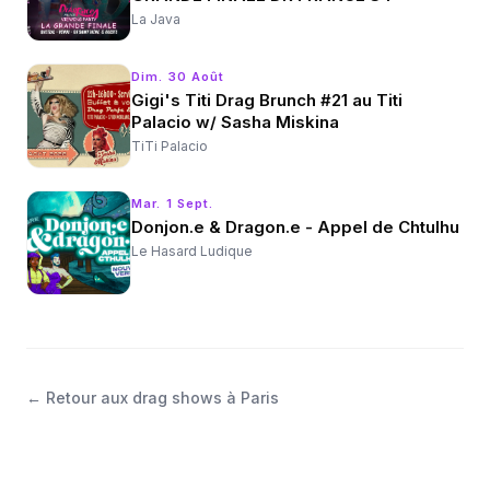
La Java
Dim. 30 Août
Gigi's Titi Drag Brunch #21 au Titi
Palacio w/ Sasha Miskina
TiTi Palacio
Mar. 1 Sept.
Donjon.e & Dragon.e - Appel de Chtulhu
Le Hasard Ludique
←
Retour aux drag shows à Paris