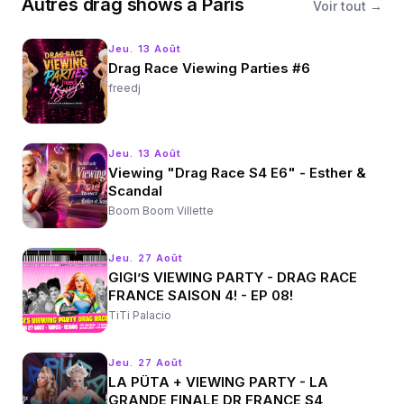
Autres
drag shows
à
Paris
Voir tout →
Jeu. 13 Août
Drag Race Viewing Parties #6
freedj
Jeu. 13 Août
Viewing "Drag Race S4 E6" - Esther &
Scandal
Boom Boom Villette
Jeu. 27 Août
GIGI’S VIEWING PARTY - DRAG RACE
FRANCE SAISON 4! - EP 08!
TiTi Palacio
Jeu. 27 Août
LA PÜTA + VIEWING PARTY - LA
GRANDE FINALE DR FRANCE S4