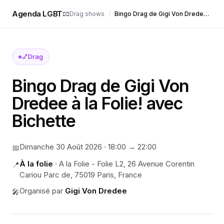
Agenda LGBT
Drag shows
/
Bingo Drag de Gigi Von Dredee à la Folie! avec Bichette
🏳️‍🌈
💅
Drag
Bingo Drag de Gigi Von
Dredee à la Folie! avec
Bichette
Dimanche 30 Août 2026
·
18:00
→ 22:00
📅
À la folie
·
A la Folie - Folie L2, 26 Avenue Corentin
📍
Cariou Parc de, 75019 Paris, France
Organisé par
Gigi Von Dredee
🎤