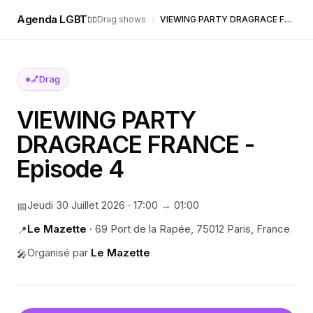
Agenda LGBT
Drag shows
/
VIEWING PARTY DRAGRACE FRANCE - Episode 4
🏳️‍🌈
💅
Drag
VIEWING PARTY
DRAGRACE FRANCE -
Episode 4
Jeudi 30 Juillet 2026
·
17:00
→ 01:00
📅
Le Mazette
·
69 Port de la Rapée, 75012 Paris, France
📍
Organisé par
Le Mazette
🎤