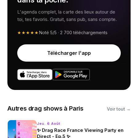
L'agenda complet, la carte des lieux autour de
toi, tes favoris. Gratuit, sans pub, sans compte.
★★★★★
Noté
5/5
·
2 700
téléchargements
Télécharger l'app
Autres
drag shows
à
Paris
Voir tout →
Jeu. 6 Août
✨ Drag Race France Viewing Party en
Direct - Ep.5 ✨