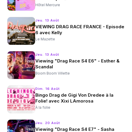
Hôtel Mercure
Jeu. 13 Août
VIEWING DRAG RACE FRANCE - Episode
6 avec Kelly
Le Mazette
Jeu. 13 Août
Viewing "Drag Race S4 E6" - Esther &
Scandal
Boom Boom Villette
Dim. 16 Août
Bingo Drag de Gigi Von Dredee à la
Folie! avec Xixi LAmorosa
À la folie
Jeu. 20 Août
Viewing "Drag Race S4 E7" - Sasha