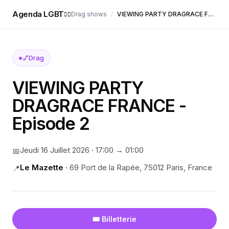
Agenda LGBT
Drag shows
/
VIEWING PARTY DRAGRACE FRANCE - Episode 2
🏳️‍🌈
💅
Drag
VIEWING PARTY
DRAGRACE FRANCE -
Episode 2
Jeudi 16 Juillet 2026
·
17:00
→ 01:00
📅
Le Mazette
·
69 Port de la Rapée, 75012 Paris, France
📍
🎟️ Billetterie