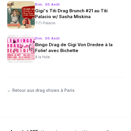
Dim. 30 Août
Gigi's Titi Drag Brunch #21 au Titi
Palacio w/ Sasha Miskina
TiTi Palacio
Dim. 30 Août
Bingo Drag de Gigi Von Dredee à la
Folie! avec Bichette
À la folie
←
Retour aux drag shows à Paris