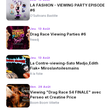
LA FASHION - VIEWING PARTY EPISODE
#6
O'Sullivans Bastille
Jeu. 13 Août
Drag Race Viewing Parties #6
freedj
Jeu. 13 Août
La Contre-viewing-Sato Madjo,Edith
Fiak+ Miroslavtoilesmains
À la folie
Ven. 28 Août
Viewing "Drag Race S4 FINALE" avec
Perseo et Creatine Price
Boom Boom Villette