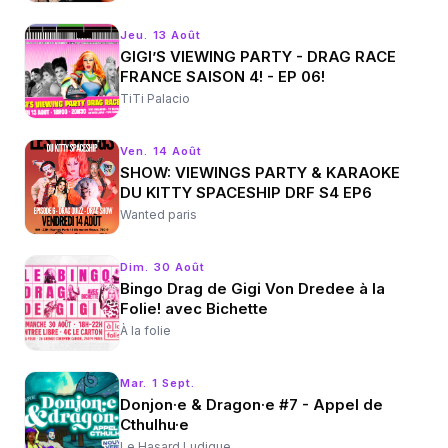
Jeu. 13 Août
GIGI’S VIEWING PARTY - DRAG RACE
FRANCE SAISON 4! - EP 06!
TiTi Palacio
Ven. 14 Août
SHOW: VIEWINGS PARTY & KARAOKE
DU KITTY SPACESHIP DRF S4 EP6
Wanted paris
Dim. 30 Août
Bingo Drag de Gigi Von Dredee à la
Folie! avec Bichette
À la folie
Mar. 1 Sept.
Donjon·e & Dragon·e #7 - Appel de
Cthulhu·e
Le Hasard Ludique