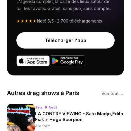
L'agenda complet, la carte des lieux autour de
toi, tes favoris. Gratuit, sans pub, sans compte.
★★★★★
Noté
5/5
·
2 700
téléchargements
Télécharger l'app
Autres
drag shows
à
Paris
Voir tout →
Jeu. 6 Août
LA CONTRE VIEWING - Sato Madjo,Edith
Fiak + Hego Scorpion
À la folie