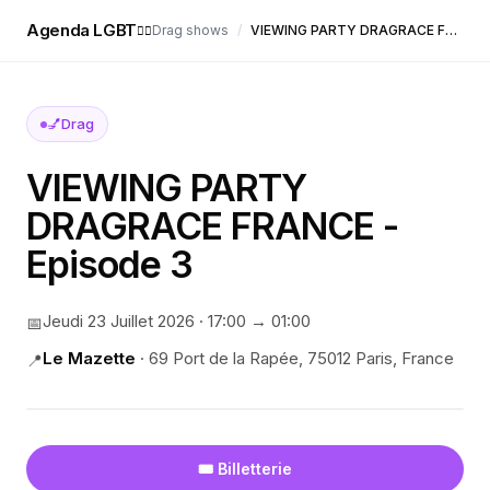
Agenda LGBT
Drag shows
/
VIEWING PARTY DRAGRACE FRANCE - Episode 3
🏳️‍🌈
💅
Drag
VIEWING PARTY
DRAGRACE FRANCE -
Episode 3
Jeudi 23 Juillet 2026
·
17:00
→ 01:00
📅
Le Mazette
·
69 Port de la Rapée, 75012 Paris, France
📍
🎟️ Billetterie