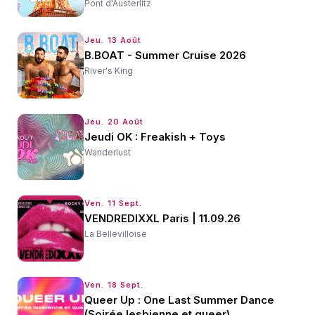
Pont d'Austerlitz
Jeu. 13 Août
B.BOAT - Summer Cruise 2026
River's King
Jeu. 20 Août
Jeudi OK : Freakish + Toys
Wanderlust
Ven. 11 Sept.
VENDREDIXXL Paris | 11.09.26
La Bellevilloise
Ven. 18 Sept.
Queer Up : One Last Summer Dance
(Soirée lesbienne et queer)