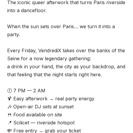
The iconic queer afterwork that turns Paris riverside
into a dancefloor.
When the sun sets over Paris… we turn it into a
party.
Every Friday, VendrediX takes over the banks of the
Seine for a now legendary gathering:
a drink in your hand, the city as your backdrop, and
that feeling that the night starts right here.
🕕 7 PM — 2 AM
🍹 Easy afterwork → real party energy
🎶 Open-air DJ sets at sunset
🍴 Food available on site
📍 Scilicet — riverside hotspot
💸 Free entry → grab your ticket