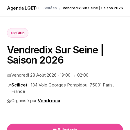
Agenda LGBT
Soirées
/
Vendredix Sur Seine | Saison 2026
🏳️‍🌈
🎉
Club
Vendredix Sur Seine |
Saison 2026
Vendredi 28 Août 2026
·
19:00
→ 02:00
📅
Scilicet
·
134 Voie Georges Pompidou, 75001 Paris,
📍
France
Organisé par
Vendredix
🎤
🎟️ Billetterie