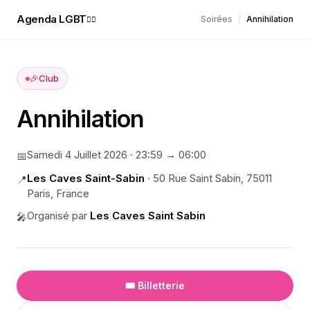
Agenda LGBT
Soirées
/
Annihilation
🏳️‍🌈
🎉
Club
Annihilation
Samedi 4 Juillet 2026
·
23:59
→ 06:00
📅
Les Caves Saint-Sabin
·
50 Rue Saint Sabin, 75011
📍
Paris, France
Organisé par
Les Caves Saint Sabin
🎤
🎟️ Billetterie