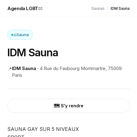
Agenda LGBT
Saunas
/
IDM Sauna
🏳️‍🌈
♨️
Sauna
IDM Sauna
IDM Sauna
·
4 Rue du Faubourg Montmartre, 75009
📍
Paris
🗺️ S'y rendre
SAUNA GAY SUR 5 NIVEAUX