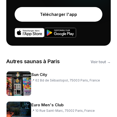
Télécharger l'app
Autres
saunas
à
Paris
Voir tout →
Sun City
📍
62 Bd de Sébastopol, 75003 Paris, France
Euro Men's Club
📍
10 Rue Saint-Marc, 75002 Paris, France