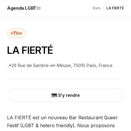
Agenda LGBT
Bars
/
LA FIERTÉ
🏳️‍🌈
🍸
Bar
LA FIERTÉ
29 Rue de Sambre-et-Meuse, 75010 Paris, France
📍
🗺️ S'y rendre
LA FIERTÉ est un nouveau Bar Restaurant Queer
Festif (LGBT & hetero friendly). Nous proposons