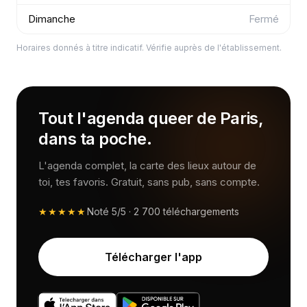
Dimanche
Fermé
Horaires donnés à titre indicatif. Vérifie auprès de l'établissement.
Tout l'agenda queer de Paris,
dans ta poche.
L'agenda complet, la carte des lieux autour de
toi, tes favoris. Gratuit, sans pub, sans compte.
★★★★★
Noté
5/5
·
2 700
téléchargements
Télécharger l'app