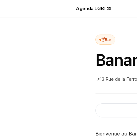
Agenda LGBT
🏳️‍🌈
🍸
Bar
Bana
13 Rue de la Ferr
📍
Bienvenue au Ban