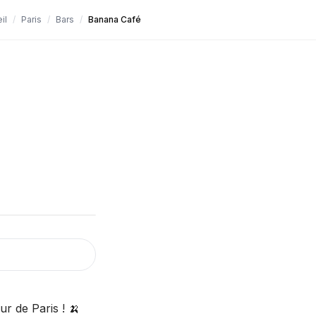
il
/
Paris
/
Bars
/
Banana Café
r de Paris ! 🍌