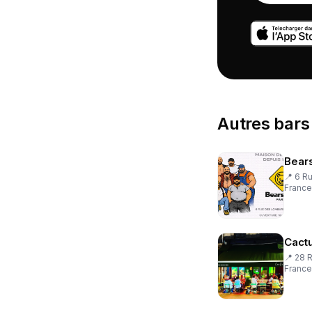
Autres
bars
Bear
📍
6 R
France
Cact
📍
28 R
France