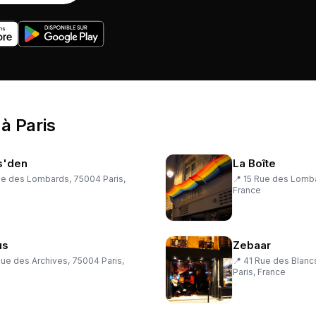
à
Paris
s'den
La Boîte
ue des Lombards, 75004 Paris,
📍
15 Rue des Lomba
France
us
Zebaar
ue des Archives, 75004 Paris,
📍
41 Rue des Blan
Paris, France