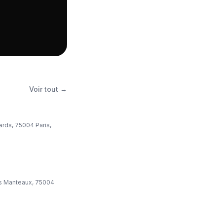
Voir tout →
rds, 75004 Paris,
cs Manteaux, 75004