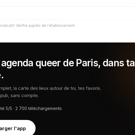
indicatif. Vérifie auprès de l'établissement.
'agenda queer de Paris, dans ta
.
let, la carte des lieux autour de toi, tes favoris.
s pub, sans compte.
oté
5/5
·
2 700
téléchargements
arger l'app