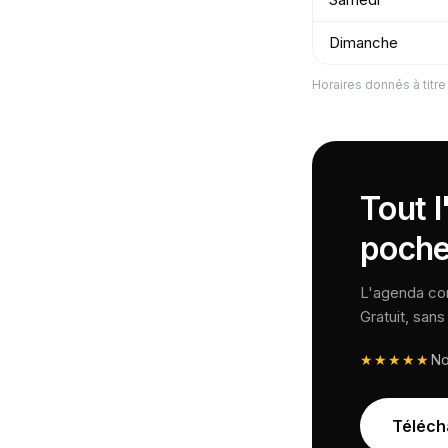
Dimanche
Horaires donnés à titre 
Tout l
poche
L'agenda comp
Gratuit, san
★★★★★
N
Téléch