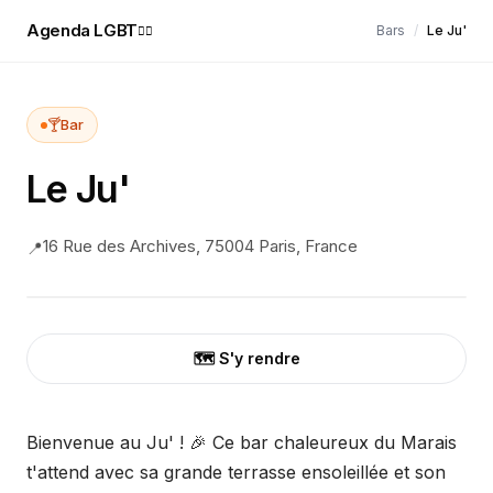
Agenda LGBT
Bars
/
Le Ju'
🏳️‍🌈
🍸
Bar
Le Ju'
16 Rue des Archives, 75004 Paris, France
📍
🗺️ S'y rendre
Bienvenue au Ju' ! 🎉 Ce bar chaleureux du Marais
t'attend avec sa grande terrasse ensoleillée et son