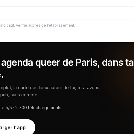
indicatif. Vérifie auprès de l'établissement.
'agenda queer de Paris, dans ta
.
let, la carte des lieux autour de toi, tes favoris.
s pub, sans compte.
oté
5/5
·
2 700
téléchargements
arger l'app