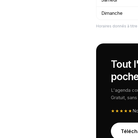
Dimanche
Horaires donnés à titre 
Tout l
poche
L'agenda comp
Gratuit, san
★★★★★
N
Téléch