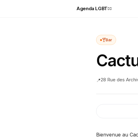
Agenda LGBT
🏳️‍🌈
🍸
Bar
Cact
28 Rue des Archi
📍
Bienvenue au Cact