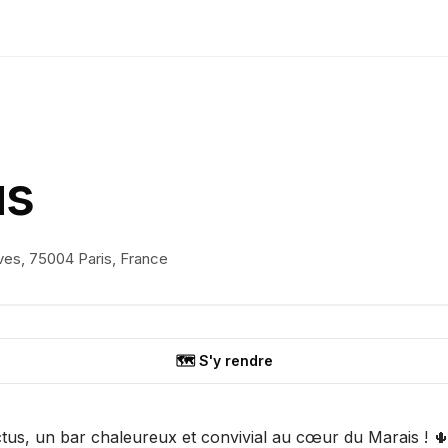
us
ves, 75004 Paris, France
🗺️ S'y rendre
us, un bar chaleureux et convivial au cœur du Marais ! 🌵 