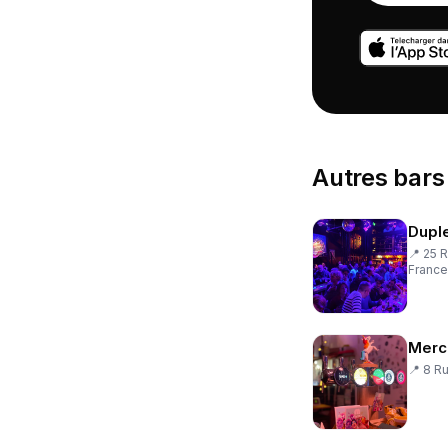
Autres
bars
Dupl
📍
25 R
France
Merc
📍
8 Ru