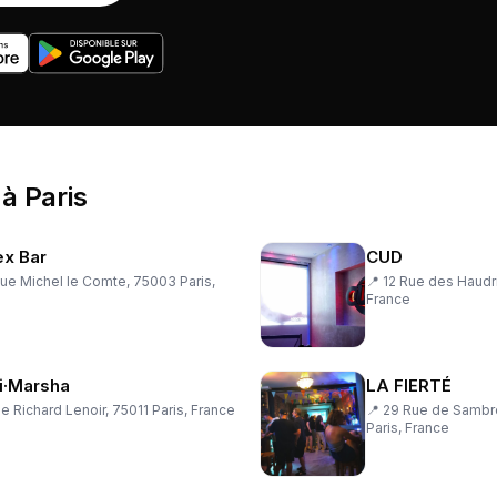
à
Paris
ex Bar
CUD
ue Michel le Comte, 75003 Paris,
📍
12 Rue des Haudri
France
i·Marsha
LA FIERTÉ
e Richard Lenoir, 75011 Paris, France
📍
29 Rue de Sambr
Paris, France