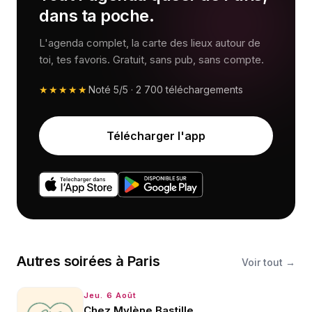
dans ta poche.
L'agenda complet, la carte des lieux autour de
toi, tes favoris. Gratuit, sans pub, sans compte.
★★★★★
Noté
5/5
·
2 700
téléchargements
Télécharger l'app
Autres
soirées
à
Paris
Voir tout →
Jeu. 6 Août
Chez Mylène Bastille