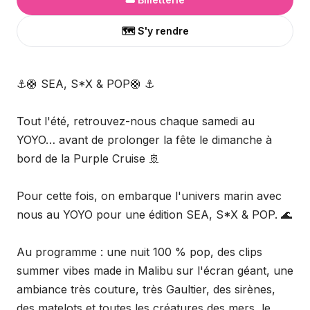
🗺️ S'y rendre
⚓🛟 SEA, S*X & POP🛟 ⚓
Tout l'été, retrouvez-nous chaque samedi au
YOYO… avant de prolonger la fête le dimanche à
bord de la Purple Cruise 🚢
Pour cette fois, on embarque l'univers marin avec
nous au YOYO pour une édition SEA, S*X & POP. 🌊
Au programme : une nuit 100 % pop, des clips
summer vibes made in Malibu sur l'écran géant, une
ambiance très couture, très Gaultier, des sirènes,
des matelots et toutes les créatures des mers, le