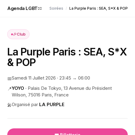
Agenda LGBT
Soirées
/
La Purple Paris : SEA, S*X & POP
🏳️‍🌈
🎉
Club
La Purple Paris : SEA, S*X
& POP
Samedi 11 Juillet 2026
·
23:45
→ 06:00
📅
YOYO
·
Palais De Tokyo, 13 Avenue du Président
📍
Wilson, 75016 Paris, France
Organisé par
LA PURPLE
🎤
🎟️ Billetterie