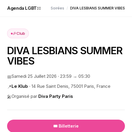
Agenda LGBT
Soirées
/
DIVA LESBIANS SUMMER VIBES
🏳️‍🌈
🎉
Club
DIVA LESBIANS SUMMER
VIBES
Samedi 25 Juillet 2026
·
23:59
→ 05:30
📅
Le Klub
·
14 Rue Saint Denis, 75001 Paris, France
📍
Organisé par
Diva Party Paris
🎤
🎟️ Billetterie