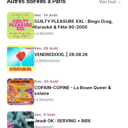
Autres
soirées
à
Paris
Voir tout →
Ven. 14 Août
GUILTY PLEASURE XXL : Bingo Drag,
Karaoké & Fête 90-2000
Le Mazette
Ven. 28 Août
VENDREDIXXL | 28.08.26
La Bellevilloise
Dim. 30 Août
COPAIN-COPINE - La Boum Queer &
solaire
Le Mazette
Jeu. 3 Sept.
Jeudi OK : SERVING + BØX
Wanderlust