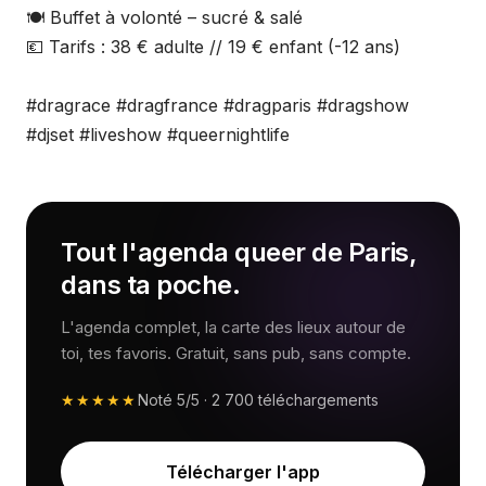
🍽️ Buffet à volonté – sucré & salé
💶 Tarifs : 38 € adulte // 19 € enfant (-12 ans)
#dragrace #dragfrance #dragparis #dragshow
#djset #liveshow #queernightlife
Tout l'agenda queer de Paris,
dans ta poche.
L'agenda complet, la carte des lieux autour de
toi, tes favoris. Gratuit, sans pub, sans compte.
★★★★★
Noté
5/5
·
2 700
téléchargements
Télécharger l'app