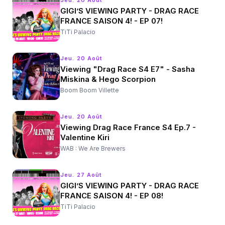
Jeu. 20 Août
GIGI’S VIEWING PARTY - DRAG RACE
FRANCE SAISON 4! - EP 07!
TiTi Palacio
Jeu. 20 Août
Viewing "Drag Race S4 E7" - Sasha
Miskina & Hego Scorpion
Boom Boom Villette
Jeu. 20 Août
Viewing Drag Race France S4 Ep.7 -
Valentine Kiri
WAB : We Are Brewers
Jeu. 27 Août
GIGI’S VIEWING PARTY - DRAG RACE
FRANCE SAISON 4! - EP 08!
TiTi Palacio