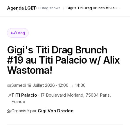
Agenda LGBT
Drag shows
/
Gigi's Titi Drag Brunch #19 au Titi Palacio w/ Alix Wastoma!
🏳️‍🌈
💅
Drag
Gigi's Titi Drag Brunch
#19 au Titi Palacio w/ Alix
Wastoma!
Samedi 18 Juillet 2026
·
12:00
→ 14:30
📅
TiTi Palacio
·
17 Boulevard Morland, 75004 Paris,
📍
France
Organisé par
Gigi Von Dredee
🎤