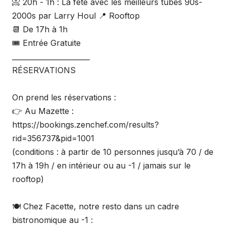
📀 20h - 1h : La fête avec les meilleurs tubes 90s-
2000s par Larry Houl 📍 Rooftop
📆 De 17h à 1h
🎟 Entrée Gratuite
______________________
RÉSERVATIONS
On prend les réservations :
👉 Au Mazette :
https://bookings.zenchef.com/results?
rid=356737&pid=1001
(conditions : à partir de 10 personnes jusqu’à 70 / de
17h à 19h / en intérieur ou au -1 / jamais sur le
rooftop)
🍽️ Chez Facette, notre resto dans un cadre
bistronomique au -1 :