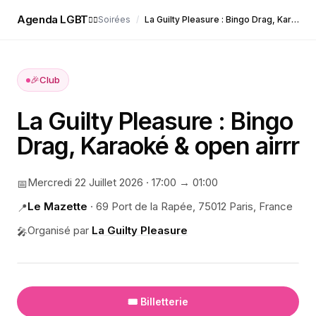
Agenda LGBT
Soirées
/
La Guilty Pleasure : Bingo Drag, Karaoké & open airrr
🏳️‍🌈
🎉
Club
La Guilty Pleasure : Bingo
Drag, Karaoké & open airrr
Mercredi 22 Juillet 2026
·
17:00
→ 01:00
📅
Le Mazette
·
69 Port de la Rapée, 75012 Paris, France
📍
Organisé par
La Guilty Pleasure
🎤
🎟️ Billetterie