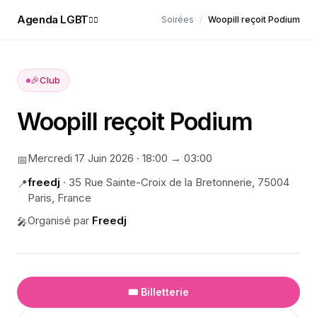
Agenda LGBT
Soirées
/
Woopill reçoit Podium
🏳️‍🌈
🎉
Club
Woopill reçoit Podium
Mercredi 17 Juin 2026
·
18:00
→ 03:00
📅
freedj
·
35 Rue Sainte-Croix de la Bretonnerie, 75004
📍
Paris, France
Organisé par
Freedj
🎤
🎟️ Billetterie