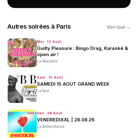
Autres
soirées
à
Paris
Voir tout →
Mer. 12 Août
Guilty Pleasure : Bingo Drag, Karaoké &
open air !
Le Mazette
Sam. 15 Août
SAMEDI 15 AOUT GRAND WEEK
La Nuit
Ven. 28 Août
VENDREDIXXL | 28.08.26
La Bellevilloise