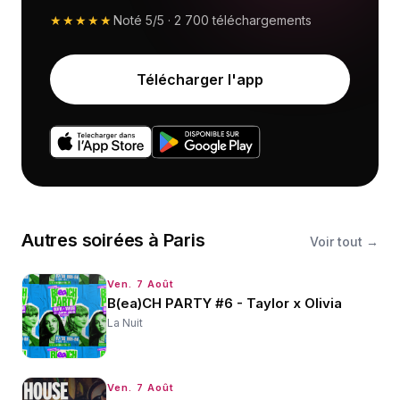
★★★★★
Noté
5/5
·
2 700
téléchargements
Télécharger l'app
Autres
soirées
à
Paris
Voir tout →
Ven. 7 Août
B(ea)CH PARTY #6 - Taylor x Olivia
La Nuit
Ven. 7 Août