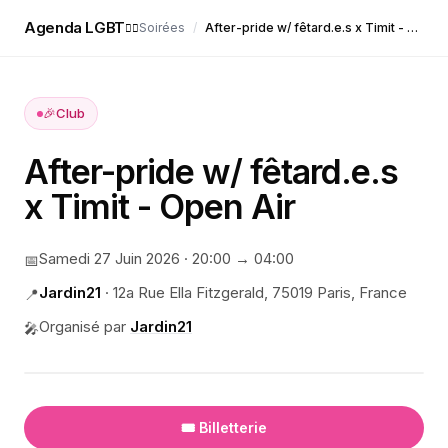
Agenda LGBT
Soirées
/
After-pride w/ fêtard.e.s x Timit - Open Air
🏳️‍🌈
🎉
Club
After-pride w/ fêtard.e.s
x Timit - Open Air
Samedi 27 Juin 2026
·
20:00
→ 04:00
📅
Jardin21
·
12a Rue Ella Fitzgerald, 75019 Paris, France
📍
Organisé par
Jardin21
🎤
🎟️ Billetterie