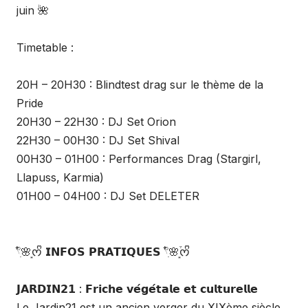
juin 🌺
Timetable :
20H – 20H30 : Blindtest drag sur le thème de la
Pride
20H30 – 22H30 : DJ Set Orion
22H30 – 00H30 : DJ Set Shival
00H30 – 01H00 : Performances Drag (Stargirl,
Llapuss, Karmia)
01H00 – 04H00 : DJ Set DELETER
𓍢ִ໋🌸͙ᰔᩚ 𝗜𝗡𝗙𝗢𝗦 𝗣𝗥𝗔𝗧𝗜𝗤𝗨𝗘𝗦 𓍢ִ໋🌸͙֒ᰔᩚ
𝗝𝗔𝗥𝗗𝗜𝗡𝟮𝟭 : 𝗙𝗿𝗶𝗰𝗵𝗲 𝘃𝗲́𝗴𝗲́𝘁𝗮𝗹𝗲 𝗲𝘁 𝗰𝘂𝗹𝘁𝘂𝗿𝗲𝗹𝗹𝗲
Le Jardin21 est un ancien verger du XIXème siècle