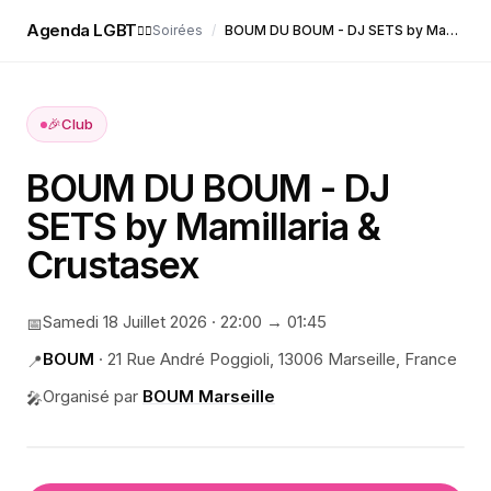
Agenda LGBT
Soirées
/
BOUM DU BOUM - DJ SETS by Mamillaria & Crustasex
🏳️‍🌈
🎉
Club
BOUM DU BOUM - DJ
SETS by Mamillaria &
Crustasex
Samedi 18 Juillet 2026
·
22:00
→ 01:45
📅
BOUM
·
21 Rue André Poggioli, 13006 Marseille, France
📍
Organisé par
BOUM Marseille
🎤