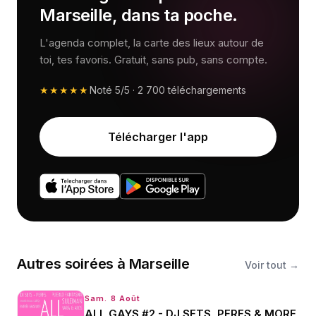
Marseille, dans ta poche.
L'agenda complet, la carte des lieux autour de
toi, tes favoris. Gratuit, sans pub, sans compte.
★★★★★
Noté
5/5
·
2 700
téléchargements
Télécharger l'app
Autres
soirées
à
Marseille
Voir tout →
Sam. 8 Août
ALL GAYS #2 - DJ SETS, PERFS & MORE