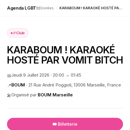
Agenda LGBT
Soirées
/
KARABOUM ! KARAOKÉ HOSTÉ PAR VOMIT BITCH
🏳️‍🌈
🎉
Club
KARABOUM ! KARAOKÉ
HOSTÉ PAR VOMIT BITCH
Jeudi 9 Juillet 2026
·
20:00
→ 01:45
📅
BOUM
·
21 Rue André Poggioli, 13006 Marseille, France
📍
Organisé par
BOUM Marseille
🎤
🎟️ Billetterie