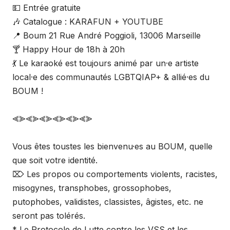
💵 Entrée gratuite
🎶 Catalogue : KARAFUN + YOUTUBE
📍 Boum 21 Rue André Poggioli, 13006 Marseille
🍸 Happy Hour de 18h à 20h
💃 Le karaoké est toujours animé par un·e artiste
local·e des communautés LGBTQIAP+ & allié·es du
BOUM !
⪡⪢⪡⪢⪡⪢⪡⪢⪡⪢⪡⪢
Vous êtes toustes les bienvenu·es au BOUM, quelle
que soit votre identité.
⌦ Les propos ou comportements violents, racistes,
misogynes, transphobes, grossophobes,
putophobes, validistes, classistes, âgistes, etc. ne
seront pas tolérés.
* Le Protocole de Lutte contre les VSS et les