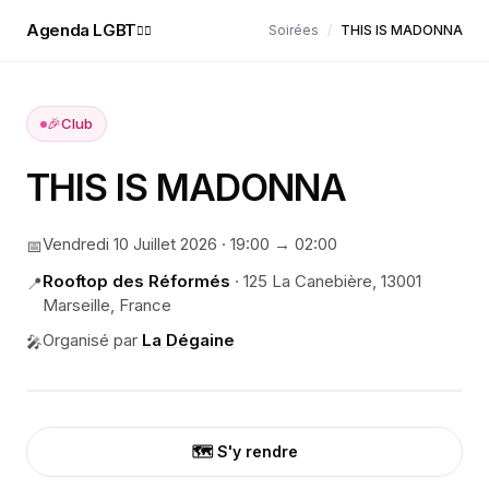
Agenda LGBT
Soirées
/
THIS IS MADONNA
🏳️‍🌈
🎉
Club
THIS IS MADONNA
Vendredi 10 Juillet 2026
·
19:00
→ 02:00
📅
Rooftop des Réformés
·
125 La Canebière, 13001
📍
Marseille, France
Organisé par
La Dégaine
🎤
🗺️ S'y rendre