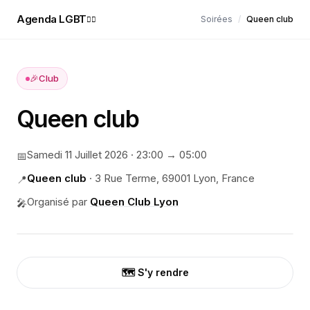
Agenda LGBT
Soirées
/
Queen club
🏳️‍🌈
🎉
Club
Queen club
Samedi 11 Juillet 2026
·
23:00
→ 05:00
📅
Queen club
·
3 Rue Terme, 69001 Lyon, France
📍
Organisé par
Queen Club Lyon
🎤
🗺️ S'y rendre