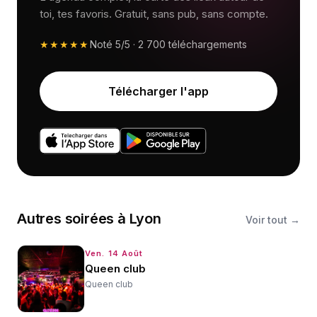
toi, tes favoris. Gratuit, sans pub, sans compte.
★★★★★
Noté
5/5
·
2 700
téléchargements
Télécharger l'app
Autres
soirées
à
Lyon
Voir tout →
Ven. 14 Août
Queen club
Queen club