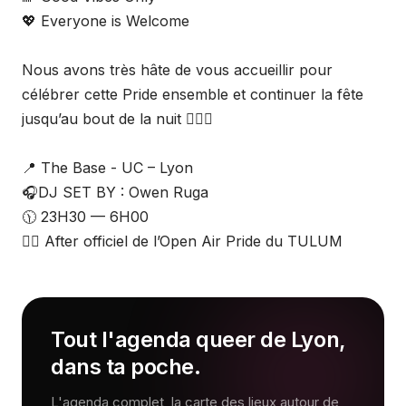
💖 Everyone is Welcome
Nous avons très hâte de vous accueillir pour
célébrer cette Pride ensemble et continuer la fête
jusqu’au bout de la nuit 🏳️‍🌈✨
📍 The Base - UC – Lyon
🎧DJ SET BY : Owen Ruga
🕦 23H30 — 6H00
🏳️‍🌈 After officiel de l’Open Air Pride du TULUM
Tout l'agenda queer de Lyon,
dans ta poche.
L'agenda complet, la carte des lieux autour de