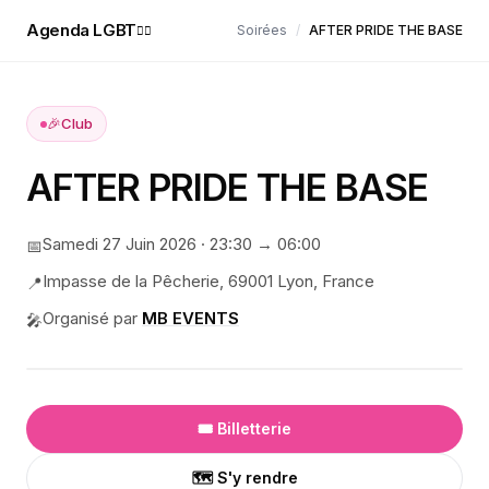
Agenda LGBT
Soirées
/
AFTER PRIDE THE BASE
🏳️‍🌈
🎉
Club
AFTER PRIDE THE BASE
Samedi 27 Juin 2026
·
23:30
→ 06:00
📅
Impasse de la Pêcherie, 69001 Lyon, France
📍
Organisé par
MB EVENTS
🎤
🎟️ Billetterie
🗺️ S'y rendre