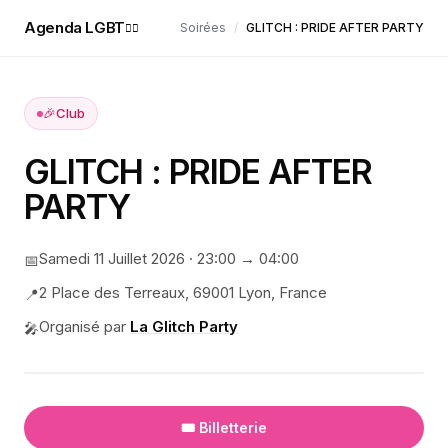
Agenda LGBT
Soirées
/
GLITCH : PRIDE AFTER PARTY
🏳️‍🌈
🎉
Club
GLITCH : PRIDE AFTER
PARTY
Samedi 11 Juillet 2026
·
23:00
→ 04:00
📅
2 Place des Terreaux, 69001 Lyon, France
📍
Organisé par
La Glitch Party
🎤
🎟️ Billetterie