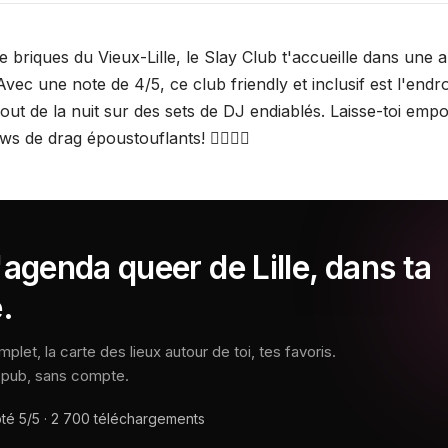
 briques du Vieux-Lille, le Slay Club t'accueille dans une 
ec une note de 4/5, ce club friendly et inclusif est l'endro
ut de la nuit sur des sets de DJ endiablés. Laisse-toi empo
ws de drag époustouflants! 🏳️‍🌈🎶💃
'agenda queer de Lille, dans ta
.
let, la carte des lieux autour de toi, tes favoris.
s pub, sans compte.
oté
5/5
·
2 700
téléchargements