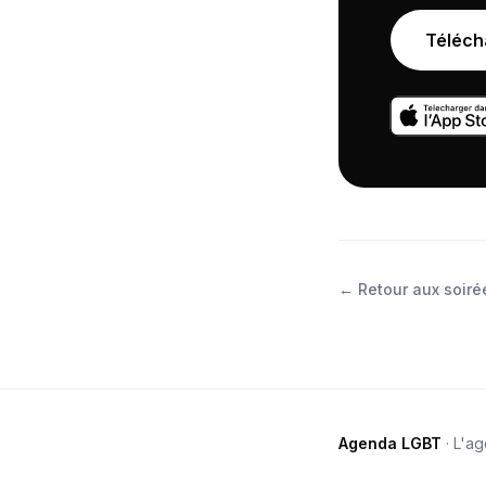
Téléch
←
Retour aux soirée
Agenda LGBT
· L'a