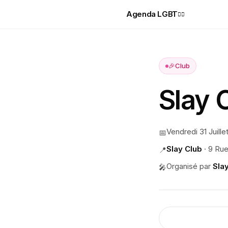
Agenda LGBT
🏳️‍🌈
🎉
Club
Slay 
Vendredi 31 Juille
📅
Slay Club
·
9 Rue
📍
Organisé par
Sla
🎤