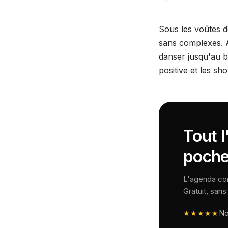
Sous les voûtes de
sans complexes. Av
danser jusqu'au bo
positive et les sho
Tout l
poche
L'agenda comp
Gratuit, san
★★★★★
N