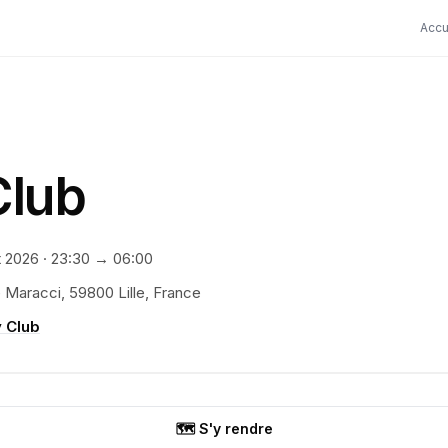
Accu
Club
t 2026
·
23:30
→ 06:00
 Maracci, 59800 Lille, France
y Club
🗺️ S'y rendre