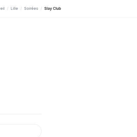
eil
/
Lille
/
Soirées
/
Slay Club