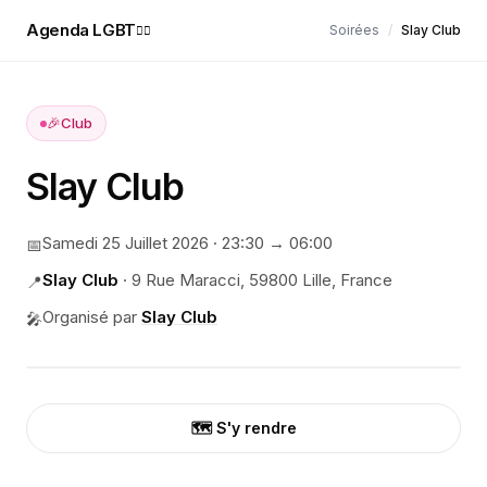
Agenda LGBT
Soirées
/
Slay Club
🏳️‍🌈
🎉
Club
Slay Club
Samedi 25 Juillet 2026
·
23:30
→ 06:00
📅
Slay Club
·
9 Rue Maracci, 59800 Lille, France
📍
Organisé par
Slay Club
🎤
🗺️ S'y rendre