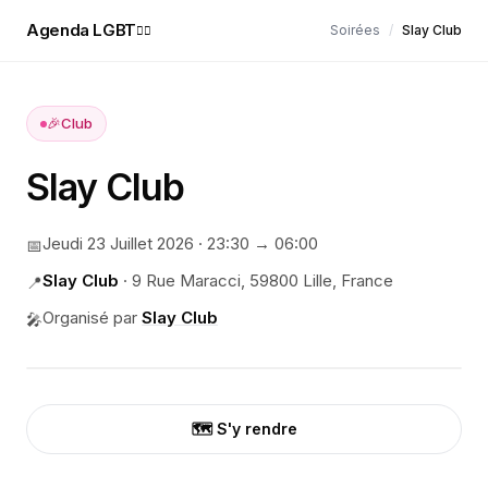
Agenda LGBT
Soirées
/
Slay Club
🏳️‍🌈
🎉
Club
Slay Club
Jeudi 23 Juillet 2026
·
23:30
→ 06:00
📅
Slay Club
·
9 Rue Maracci, 59800 Lille, France
📍
Organisé par
Slay Club
🎤
🗺️ S'y rendre