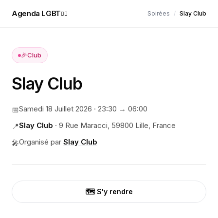
Agenda LGBT
Soirées
/
Slay Club
🏳️‍🌈
🎉
Club
Slay Club
Samedi 18 Juillet 2026
·
23:30
→ 06:00
📅
Slay Club
·
9 Rue Maracci, 59800 Lille, France
📍
Organisé par
Slay Club
🎤
🗺️ S'y rendre