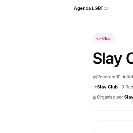
Agenda LGBT
🏳️‍🌈
🎉
Club
Slay 
Vendredi 10 Juille
📅
Slay Club
·
9 Rue
📍
Organisé par
Sla
🎤