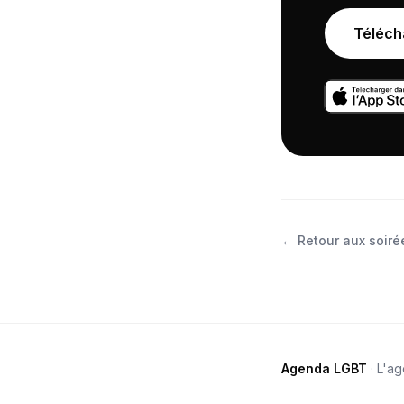
Téléch
←
Retour aux soirée
Agenda LGBT
· L'a