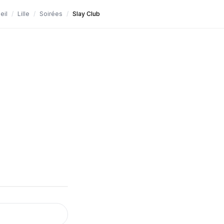
eil
/
Lille
/
Soirées
/
Slay Club