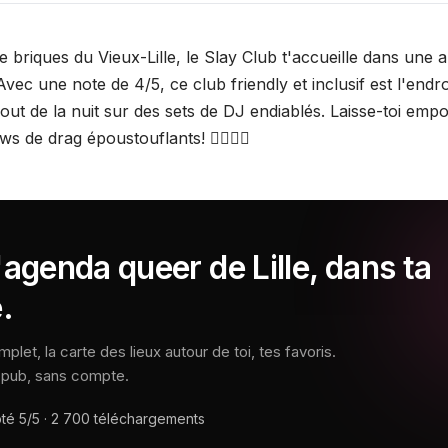
 briques du Vieux-Lille, le Slay Club t'accueille dans une 
ec une note de 4/5, ce club friendly et inclusif est l'endro
ut de la nuit sur des sets de DJ endiablés. Laisse-toi empo
ws de drag époustouflants! 🏳️‍🌈🎶💃
'agenda queer de Lille, dans ta
.
let, la carte des lieux autour de toi, tes favoris.
s pub, sans compte.
oté
5/5
·
2 700
téléchargements