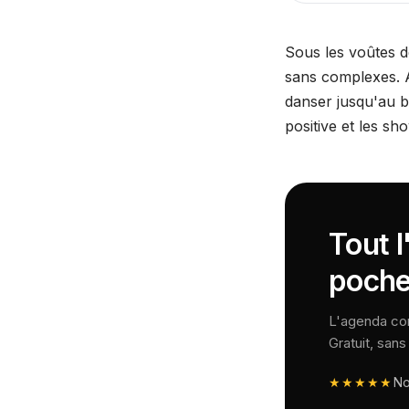
Sous les voûtes de
sans complexes. Av
danser jusqu'au bo
positive et les sho
Tout l
poche
L'agenda comp
Gratuit, san
★★★★★
N