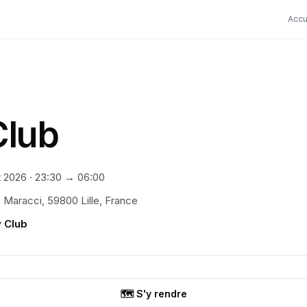
Accu
Club
t 2026
·
23:30
→ 06:00
 Maracci, 59800 Lille, France
y Club
🗺️ S'y rendre